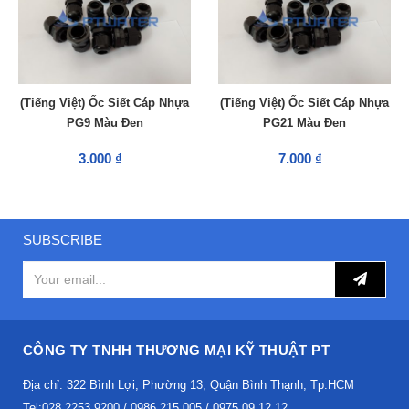
(Tiếng Việt) Ốc Siết Cáp Nhựa
(Tiếng Việt) Ốc Siết Cáp Nhựa
PG9 Màu Đen
PG21 Màu Đen
3.000 ₫
7.000 ₫
SUBSCRIBE
CÔNG TY TNHH THƯƠNG MẠI KỸ THUẬT PT
Địa chỉ: 322 Bình Lợi, Phường 13, Quận Bình Thạnh, Tp.HCM
Tel:028.2253.9200 / 0986 215 005 / 0975 09 12 12