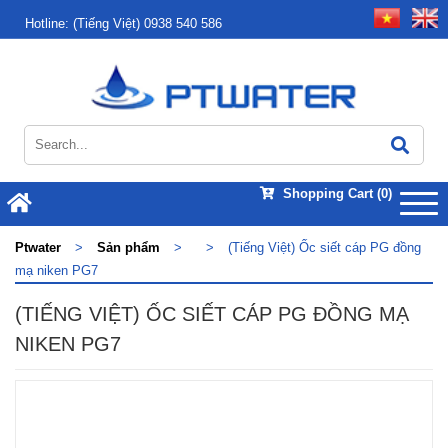
Hotline:
(Tiếng Việt) 0938 540 586
Shopping Cart
(0)
Ptwater
>
Sản phẩm
>
>
(Tiếng Việt) Ốc siết cáp PG đồng
mạ niken PG7
(TIẾNG VIỆT) ỐC SIẾT CÁP PG ĐỒNG MẠ
NIKEN PG7