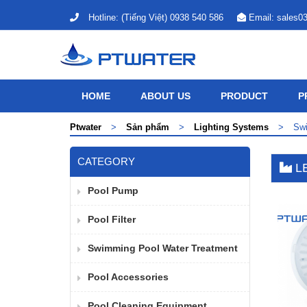
Hotline:
(Tiếng Việt) 0938 540 586
Email:
sales0
HOME
ABOUT US
PRODUCT
P
Ptwater
>
Sản phẩm
>
Lighting Systems
>
Swi
CATEGORY
L
Pool Pump
Pool Filter
Swimming Pool Water Treatment
Pool Accessories
Pool Cleaning Equipment