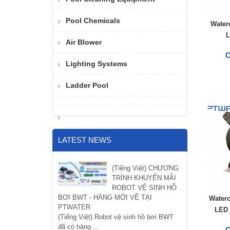
Pool Chemicals
Water
L
Air Blower
Lighting Systems
Ladder Pool
LATEST NEWS
(Tiếng Việt) CHƯƠNG
TRÌNH KHUYẾN MÃI
ROBOT VỆ SINH HỒ
BƠI BWT - HÀNG MỚI VỀ TẠI
Water
PTWATER
LED 
(Tiếng Việt) Robot vệ sinh hồ bơi BWT
đã có hàng ...