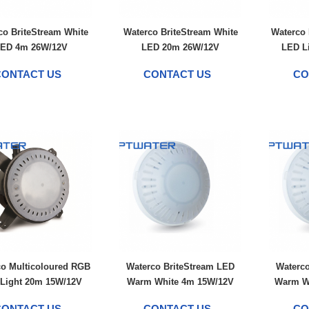
co BriteStream White
Waterco BriteStream White
Waterco 
ED 4m 26W/12V
LED 20m 26W/12V
LED L
CONTACT US
CONTACT US
CO
co Multicoloured RGB
Waterco BriteStream LED
Waterco
Light 20m 15W/12V
Warm White 4m 15W/12V
Warm W
CONTACT US
CONTACT US
CO