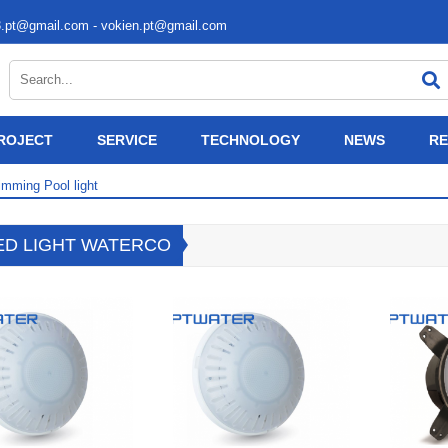
3.pt@gmail.com - vokien.pt@gmail.com
ROJECT
SERVICE
TECHNOLOGY
NEWS
RE
mming Pool light
ED LIGHT WATERCO