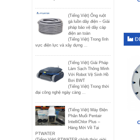
(Tiếng Việt) Ống ruột
gà luồn dây điện – Giải
pháp bảo vệ dây cáp
điện an toàn
Đ
(Tiếng Việt) Trong lĩnh
vực điện lực và xây dựng ...
(Tiếng Việt) Giải Pháp
Làm Sạch Thông Minh
Với Robot Vệ Sinh Hồ
Bơi BWT
(Tiếng Việt) Trong thời
đại công nghệ ngày càng ...
(Tiếng Việt) Máy Điện
Phân Muối Pentair
IntelliChlor Plus –
Hàng Mới Về Tại
PTWATER
(Tiếng Việt) PTWATER chính thức giới