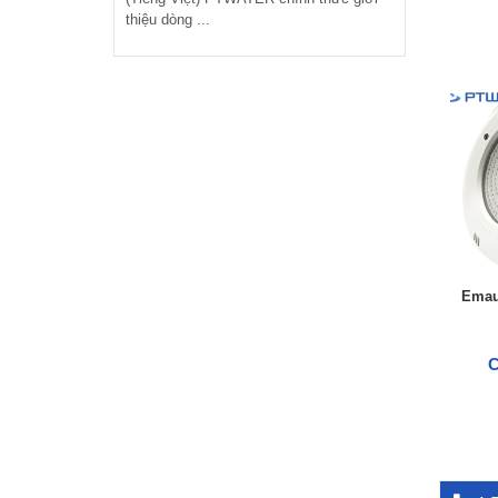
thiệu dòng ...
Emau