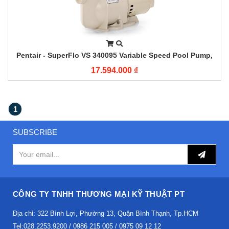
Pentair - SuperFlo VS 340095 Variable Speed Pool Pump,
1HP
17.594.000 ₫
1
SUBSCRIBE
CÔNG TY TNHH THƯƠNG MẠI KỸ THUẬT PT
Địa chỉ: 322 Bình Lợi, Phường 13, Quận Bình Thạnh, Tp.HCM
Tel:028.2253.9200 / 0986 215 005 / 0975 09 12 12