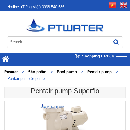
Hotline:
(Tiếng Việt) 0938 540 586
Shopping Cart
(0)
Ptwater
>
Sản phẩm
>
Pool pump
>
Pentair pump
>
Pentair pump Superflo
Pentair pump Superflo