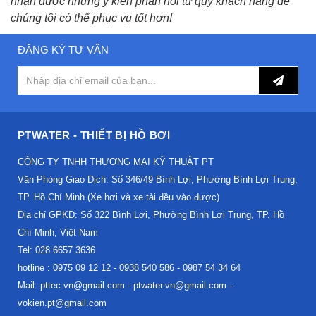
nhận được những ý kiến phản hồi từ quý khách hàng để
chúng tôi có thể phục vụ tốt hơn!
ĐĂNG KÝ TƯ VẤN
PTWATER - THIẾT BỊ HỒ BƠI
CÔNG TY TNHH THƯƠNG MẠI KỸ THUẬT PT
Văn Phòng Giao Dịch: Số 346/49 Bình Lợi, Phường Bình Lợi Trung,
TP. Hồ Chí Minh (Xe hơi và xe tải đều vào được)
Địa chỉ GPKD: Số 322 Bình Lợi, Phường Bình Lợi Trung, TP. Hồ
Chí Minh, Việt Nam
Tel: 028.6657.3636
hotline : 0975 09 12 12 - 0938 540 586 - 0987 54 34 64
Mail: pttec.vn@gmail.com - ptwater.vn@gmail.com -
vokien.pt@gmail.com