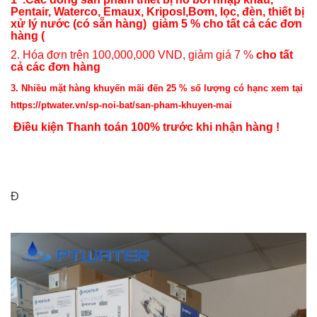
Pentair, Waterco, Emaux, Kriposl,
Bơm, lọc, đèn, thiết bị
xử lý nước (có sẵn hàng) giảm 5 % cho tất cả các đơn
hàng (
2. Hóa đơn trên 100,000,000 VND, giảm giá 7 %
cho tất
cả các đơn hàng
3. Nhiều mặt hàng khuyến mãi đến 25 % số lượng có hạnc xem tại
https://ptwater.vn/sp-noi-bat/san-pham-khuyen-mai
Điều kiện Thanh toán 100% trước khi nhận hàng !
Đ