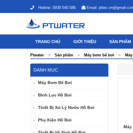
Hotline:
0938 540 586
Email:
pttec.vn@gmail.co
TRANG CHỦ
GIỚI THIỆU
SẢN PHẨM
Ptwater
>
Sản phẩm
>
Máy bơm bể bơi
>
Máy
DANH MỤC
Máy Bơm Bể Bơi
Bình Lọc Hồ Bơi
Thiết Bị Xử Lý Nước Hồ Bơi
Phụ Kiện Hồ Bơi
Máy
Thiết Bị Vệ Sinh Hồ Bơi