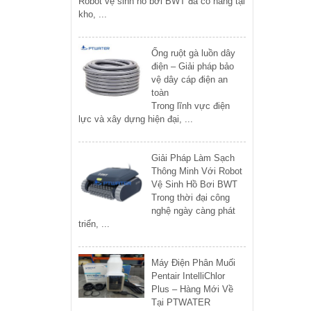
Robot vệ sinh hồ bơi BWT đã có hàng tại
kho, ...
Ống ruột gà luồn dây
điện – Giải pháp bảo
vệ dây cáp điện an
toàn
Trong lĩnh vực điện
lực và xây dựng hiện đại, ...
Giải Pháp Làm Sạch
Thông Minh Với Robot
Vệ Sinh Hồ Bơi BWT
Trong thời đại công
nghệ ngày càng phát
triển, ...
Máy Điện Phân Muối
Pentair IntelliChlor
Plus – Hàng Mới Về
Tại PTWATER