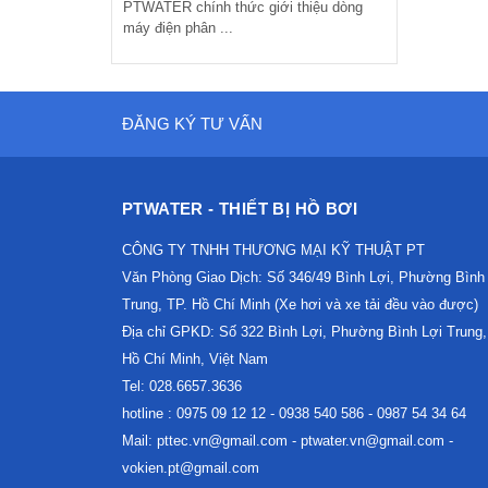
PTWATER chính thức giới thiệu dòng
máy điện phân ...
ĐĂNG KÝ TƯ VẤN
PTWATER - THIẾT BỊ HỒ BƠI
CÔNG TY TNHH THƯƠNG MẠI KỸ THUẬT PT
Văn Phòng Giao Dịch: Số 346/49 Bình Lợi, Phường Bình
Trung, TP. Hồ Chí Minh (Xe hơi và xe tải đều vào được)
Địa chỉ GPKD: Số 322 Bình Lợi, Phường Bình Lợi Trung,
Hồ Chí Minh, Việt Nam
Tel: 028.6657.3636
hotline : 0975 09 12 12 - 0938 540 586 - 0987 54 34 64
Mail: pttec.vn@gmail.com - ptwater.vn@gmail.com -
vokien.pt@gmail.com