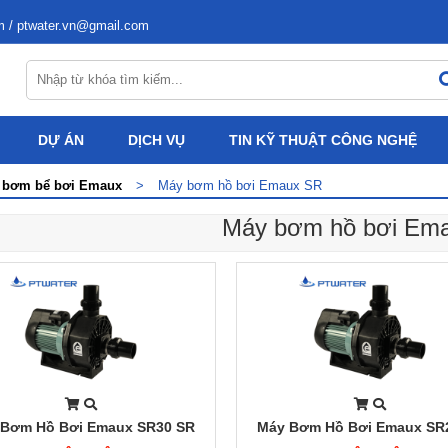
m / ptwater.vn@gmail.com
DỰ ÁN
DỊCH VỤ
TIN KỸ THUẬT CÔNG NGHỆ
 bơm bể bơi Emaux
>
Máy bơm hồ bơi Emaux SR
Máy bơm hồ bơi Em
 Bơm Hồ Bơi Emaux SR30 SR
Máy Bơm Hồ Bơi Emaux SR