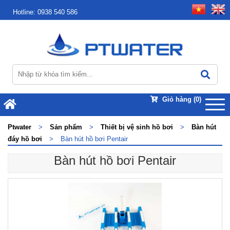
Hotline:
0938 540 586
Giỏ hàng
(0)
Ptwater
>
Sản phẩm
>
Thiết bị vệ sinh hồ bơi
>
Bàn hút
đáy hồ bơi
>
Bàn hút hồ bơi Pentair
Bàn hút hồ bơi Pentair