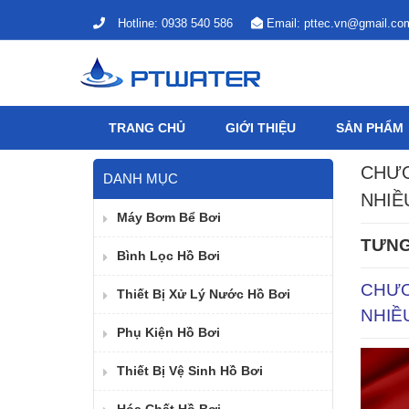
Hotline:
0938 540 586
Email:
pttec.vn@gmail.co
TRANG CHỦ
GIỚI THIỆU
SẢN PHẨM
CHƯƠ
DANH MỤC
NHIỀ
Máy Bơm Bể Bơi
TƯNG
Bình Lọc Hồ Bơi
CHƯƠ
Thiết Bị Xử Lý Nước Hồ Bơi
NHIỀ
Phụ Kiện Hồ Bơi
Thiết Bị Vệ Sinh Hồ Bơi