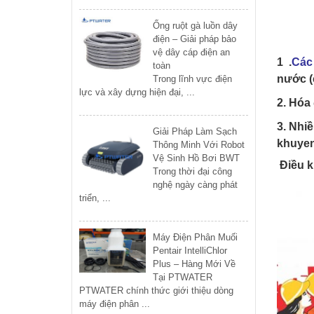
Ống ruột gà luồn dây
điện – Giải pháp bảo
vệ dây cáp điện an
1 .
Các 
toàn
nước (
Trong lĩnh vực điện
lực và xây dựng hiện đại, ...
2. Hóa
3. Nhi
Giải Pháp Làm Sạch
khuyen
Thông Minh Với Robot
Vệ Sinh Hồ Bơi BWT
Điều k
Trong thời đại công
nghệ ngày càng phát
triển, ...
Máy Điện Phân Muối
Pentair IntelliChlor
Plus – Hàng Mới Về
Tại PTWATER
PTWATER chính thức giới thiệu dòng
máy điện phân ...