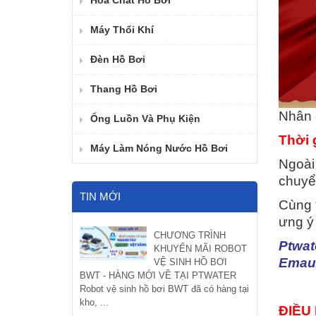
Hóa Chất Hồ Bơi
Máy Thổi Khí
Đèn Hồ Bơi
Thang Hồ Bơi
Nhân 
Ống Luồn Và Phụ Kiện
Thời 
Máy Làm Nóng Nước Hồ Bơi
Ngoài
chuyể
TIN MỚI
Cùng 
ưng ý
CHƯƠNG TRÌNH
Ptwat
KHUYẾN MÃI ROBOT
Emaux
VỆ SINH HỒ BƠI
BWT - HÀNG MỚI VỀ TẠI PTWATER
Robot vệ sinh hồ bơi BWT đã có hàng tại
kho, ...
ĐIỀU