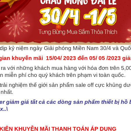
dịp kỷ niệm ngày Giải phóng Miền Nam 30/4 và Quố
gian khuyến mãi 15/04/ 2023 đến 05/ 05 /2023 gi
 ra với những khách mua hàng với hóa đơn trên 5,
n miễn phí cho quý khách trên phạm vi toàn quốc.
trải nghiệm thế giới sản phẩm sale off cực khủng d
 nhất.
er giảm giá tất cả các dòng sản phẩm thiết bị hồ 
..\
 KIỆN KHUYỄN MÃI THANH TOÁN ÁP DỤNG