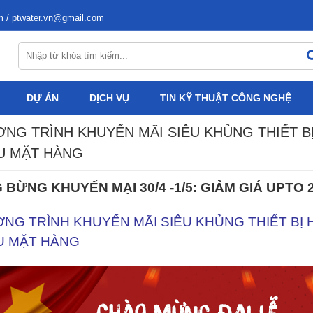
m / ptwater.vn@gmail.com
DỰ ÁN
DỊCH VỤ
TIN KỸ THUẬT CÔNG NGHỆ
NG TRÌNH KHUYẾN MÃI SIÊU KHỦNG THIẾT BỊ
U MẶT HÀNG
 BỪNG KHUYẾN MẠI 30/4 -1/5: GIẢM GIÁ UPTO 
NG TRÌNH KHUYẾN MÃI SIÊU KHỦNG THIẾT BỊ 
U MẶT HÀNG