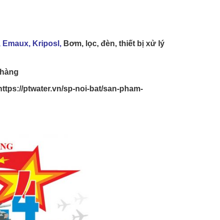
, Emaux, Kriposl,
Bơm, lọc, đèn, thiết bị xử lý
n hàng
https://ptwater.vn/sp-noi-bat/san-pham-