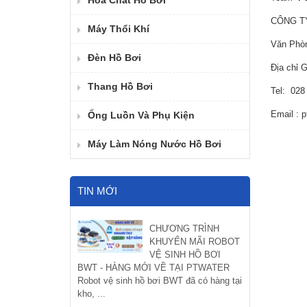
Hóa Chất Hồ Bơi
CÔNG T
Máy Thổi Khí
Văn Phòn
Đèn Hồ Bơi
Địa chỉ 
Thang Hồ Bơi
Tel: 028
Email : 
Ống Luồn Và Phụ Kiện
Máy Làm Nóng Nước Hồ Bơi
TIN MỚI
CHƯƠNG TRÌNH
KHUYẾN MÃI ROBOT
VỆ SINH HỒ BƠI
BWT - HÀNG MỚI VỀ TẠI PTWATER
Robot vệ sinh hồ bơi BWT đã có hàng tại
kho, ...