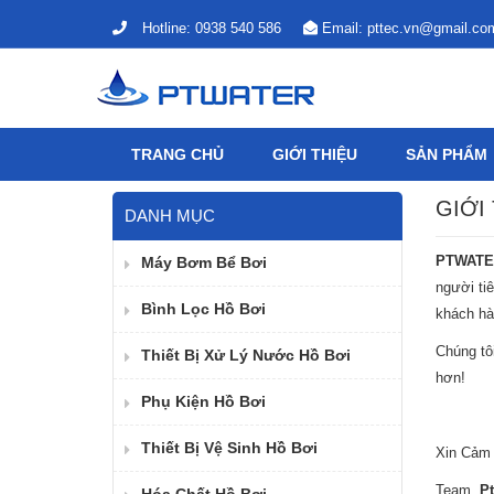
Hotline:
0938 540 586
Email:
pttec.vn@gmail.co
TRANG CHỦ
GIỚI THIỆU
SẢN PHẨM
GIỚI
DANH MỤC
PTWATE
Máy Bơm Bể Bơi
người ti
Bình Lọc Hồ Bơi
khách h
Chúng tô
Thiết Bị Xử Lý Nước Hồ Bơi
hơn!
Phụ Kiện Hồ Bơi
Thiết Bị Vệ Sinh Hồ Bơi
Xin Cảm
Team
Pt