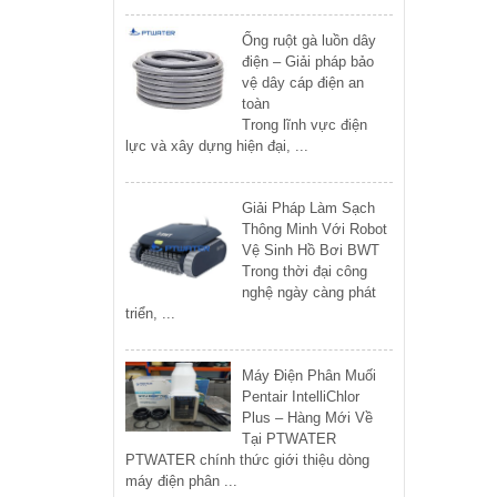
Ống ruột gà luồn dây
điện – Giải pháp bảo
vệ dây cáp điện an
toàn
Trong lĩnh vực điện
lực và xây dựng hiện đại, ...
Giải Pháp Làm Sạch
Thông Minh Với Robot
Vệ Sinh Hồ Bơi BWT
Trong thời đại công
nghệ ngày càng phát
triển, ...
Máy Điện Phân Muối
Pentair IntelliChlor
Plus – Hàng Mới Về
Tại PTWATER
PTWATER chính thức giới thiệu dòng
máy điện phân ...