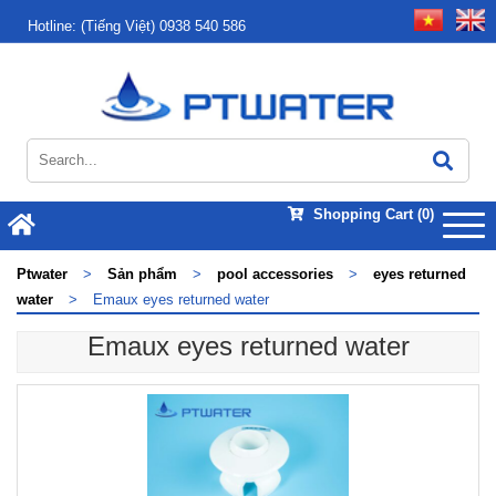
Hotline:
(Tiếng Việt) 0938 540 586
Shopping Cart
(0)
Ptwater
>
Sản phẩm
>
pool accessories
>
eyes returned
water
>
Emaux eyes returned water
Emaux eyes returned water