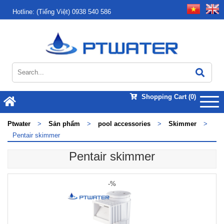
Hotline:
(Tiếng Việt) 0938 540 586
Shopping Cart
(0)
Ptwater
>
Sản phẩm
>
pool accessories
>
Skimmer
>
Pentair skimmer
Pentair skimmer
-%